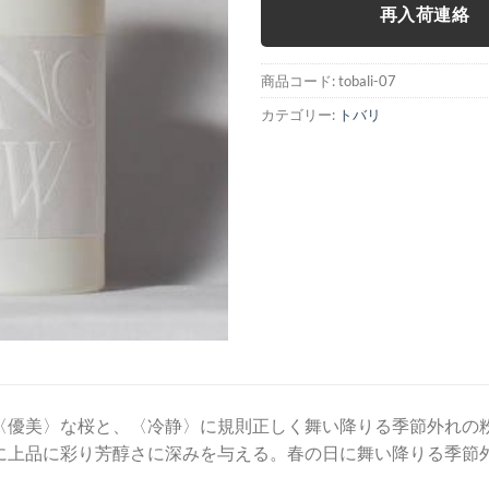
再入荷連絡
商品コード:
tobali-07
カテゴリー:
トバリ
〈優美〉な桜と、〈冷静〉に規則正しく舞い降りる季節外れの
に上品に彩り芳醇さに深みを与える。春の日に舞い降りる季節