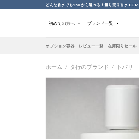
Skip
どんな香水でも1MLから選べる！量り売り香水.COM
to
content
初めての方へ
ブランド一覧
オプション容器
レビュー一覧
在庫限りセール
ホーム
/
タ行のブランド
/
トバリ