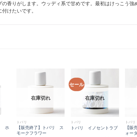
プの香りがします。ウッディ系で甘めです。最初はけっこう強
に付けたいです。
セール
在庫切れ
在庫切れ
トバリ
トバリ
トバリ
リ ホ
【販売終了】トバリ ス
【販
トバリ イノセントラブ
モークフラワー
ォー