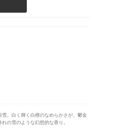
粉雪。白く輝く白檀のなめらかさが、鬱金
外れの雪のような幻想的な香り。