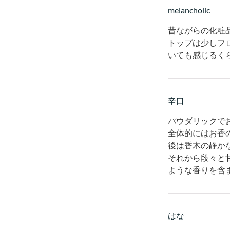
melancholic
昔ながらの化粧
トップは少しフ
いても感じるく
辛口
パウダリックで
全体的にはお香
後は香木の静か
それから段々と
ような香りを含
はな