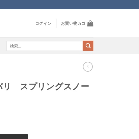
ログイン
お買い物カゴ
検
索
対
象:
バリ スプリングスノー