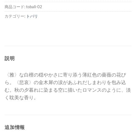
商品コード:
tobali-02
カテゴリー:
トバリ
説明
〈雅〉な白檀の穏やかさに寄り添う薄紅色の薔薇の花び
ら。〈悲哀〉の金木犀の涙があふれだしまわりを包み込
む。秋の夕暮れに染まる空に描いたロマンスのように、淡
く耽美な香り。
追加情報