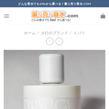
Skip
どんな香水でも1MLから選べる！量り売り香水.COM
to
content
ホーム
/
タ行のブランド
/
トバリ