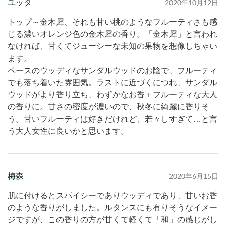
ユッタ
2020年10月12日
トップ～金木犀、それも甘い桃のようなフルーティさも感
じる濃いオレンジ色の金木犀の香り。「金木犀」と言われ
なければ、甘くてジューシーな未知の果物を想像しちゃい
ます。
ベースのウッディなサンダルウッドのお陰で、フルーティ
でも落ち着いた雰囲気。ラストに近づくにつれ、サンダル
ウッドがより香り立ち、わずかなお香＋フルーティな大人
の香りに。甘さの密度が濃いので、秋冬に綺麗に香りそ
う。甘いフルーティは好きだけれど、若々しすぎて…と言
う大人女性に良いかと思います。
梅森
2020年6月15日
肌に付けるとスパイシーでありウッディであり、甘いお香
のような香りがしました。ルタンスにも有りそうなイメー
ジですが、この香りの方が甘くて軽くて「和」の感じがし