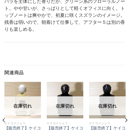
バラを主体にした香りだが、グリーン系のフローラルノー
ト。やや甘いが、さっぱりとして軽くオフィスに向く。ト
ップノートは爽やかで、初夏に咲くスズランのイメージ。
残香は弱いので、朝着けて仕事して、アフター５は別の香
りも楽しめる。
関連商品
在庫切れ
在庫切れ
在庫切れ
ケイコメシェリ
ケイコメシェリ
ケイコメシェリ
【販売終了】ケイコ
【販売終了】ケイコ
【販売終了】ケイコ