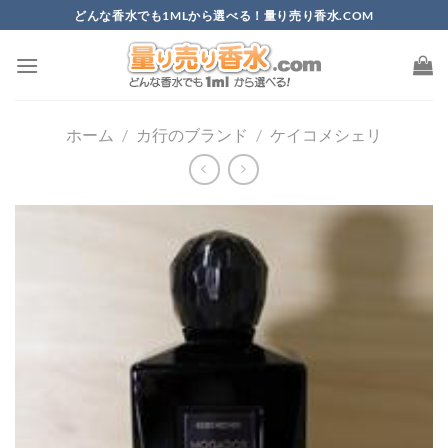
Skip
どんな香水でも1MLから選べる！量り売り香水.COM
to
content
ホーム
/
カ行のブランド
/
ケイコメシェリ