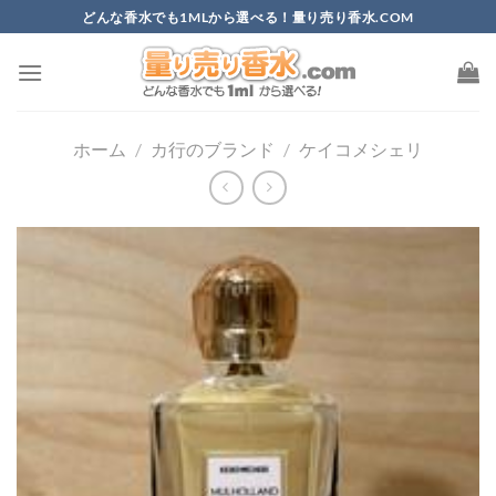
Skip
どんな香水でも1MLから選べる！量り売り香水.COM
to
content
ホーム
/
カ行のブランド
/
ケイコメシェリ