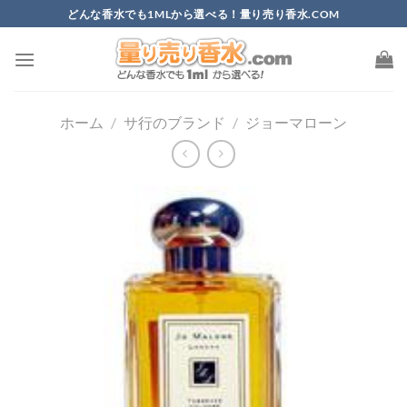
Skip
どんな香水でも1MLから選べる！量り売り香水.COM
to
content
ホーム
/
サ行のブランド
/
ジョーマローン