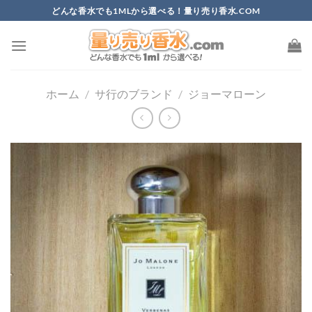
Skip
どんな香水でも1MLから選べる！量り売り香水.COM
to
content
ホーム
/
サ行のブランド
/
ジョーマローン