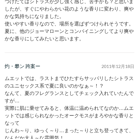
つけたてはシトラスが少し強く感じ、苦手かも？と思いま
したが、すぐにやわらかい花のような香りに変わり、爽や
かな気持ちになりました。
使いやすい香りなので、場所を選ばずつけられそうです。
夏に、他のジョーマローンとコンバイニングしてより爽や
かな香りにしてみたいと思います。
灼・攀ン 跨案ー
2011年12月18日
ムエットでは、ラストまでひたすらサッパリしたシトラス
のユニセックス系で夏に良いのかなぁ～！？
なんて、夏のフレグランスとしてチェック入れていたんで
すが…
実際に肌に乗せてみると、体温に温められてなのか…ムエ
ットでは感じられなかったオークモスがまろやかな香りと
なって
じんわ～り、ゆっく～り…まった～りと立ち登ってきて、
なんだか大人～な雰囲気！