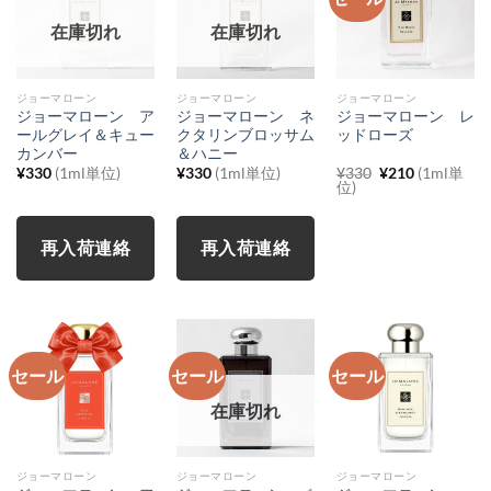
在庫切れ
在庫切れ
ジョーマローン
ジョーマローン
ジョーマローン
ジョーマローン ア
ジョーマローン ネ
ジョーマローン レ
ールグレイ＆キュー
クタリンブロッサム
ッドローズ
カンバー
＆ハニー
元
現
¥
330
(1ml単位)
¥
330
(1ml単位)
¥
330
¥
210
(1ml単
の
在
位)
価
の
格
価
は
格
¥330
は
再入荷連絡
再入荷連絡
で
¥210
し
で
た。
す。
セール
セール
セール
在庫切れ
ジョーマローン
ジョーマローン
ジョーマローン