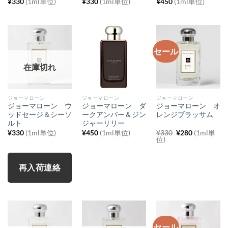
¥
330
(1ml単位)
¥
330
(1ml単位)
¥
450
(1ml単位)
セール
在庫切れ
ジョーマローン
ジョーマローン
ジョーマローン
ジョーマローン ウ
ジョーマローン ダ
ジョーマローン オ
ッドセージ＆シーソ
ークアンバー＆ジン
レンジブラッサム
ルト
ジャーリリー
元
現
¥
330
(1ml単位)
¥
450
(1ml単位)
¥
330
¥
280
(1ml単
の
在
位)
価
の
格
価
は
格
¥330
は
再入荷連絡
で
¥280
し
で
た。
す。
セール