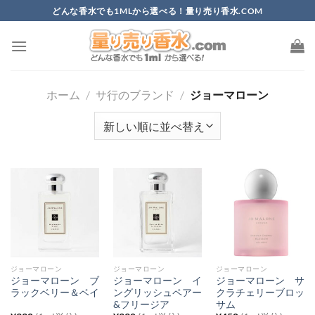
Skip
どんな香水でも1MLから選べる！量り売り香水.COM
to
content
ホーム
/
サ行のブランド
/
ジョーマローン
ジョーマローン
ジョーマローン
ジョーマローン
ジョーマローン ブ
ジョーマローン イ
ジョーマローン サ
ラックベリー＆ベイ
ングリッシュペアー
クラチェリーブロッ
&フリージア
サム