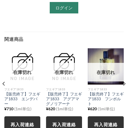
ログイン
関連商品
在庫切れ
在庫切れ
在庫切れ
フエギア1833
フエギア1833
フエギア1833
【販売終了】フエギ
【販売終了】フエギ
【販売終了】フエギ
ア1833 エンデバ
ア1833 アグアマ
ア1833 フンボル
ー
グノリアーナ
ト
¥
710
(1ml単位)
¥
620
(1ml単位)
¥
620
(1ml単位)
再入荷連絡
再入荷連絡
再入荷連絡