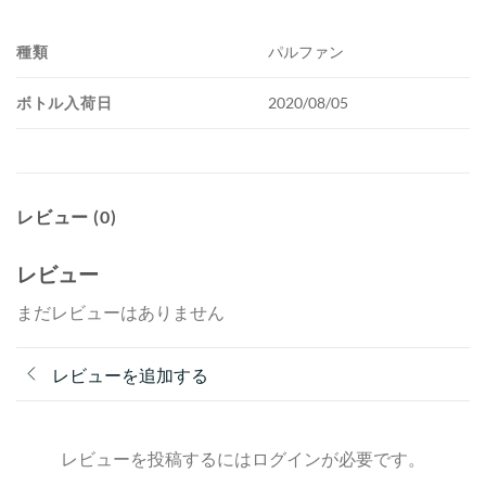
種類
パルファン
ボトル入荷日
2020/08/05
レビュー (0)
レビュー
まだレビューはありません
レビューを追加する
レビューを投稿するにはログインが必要です。