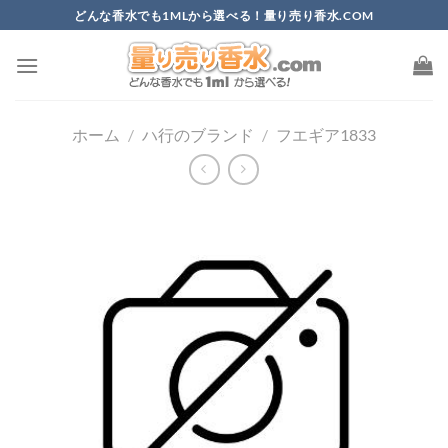
Skip
どんな香水でも1MLから選べる！量り売り香水.COM
to
content
ホーム
/
ハ行のブランド
/
フエギア1833