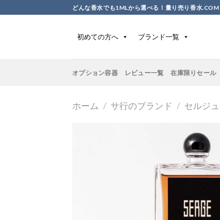
Skip
どんな香水でも1MLから選べる！量り売り香水.COM
to
content
初めての方へ
ブランド一覧
オプション容器
レビュー一覧
在庫限りセール
ホーム
/
サ行のブランド
/
セルジュ