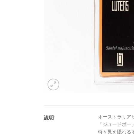
オーストラリア
説明
「ジュードポー
時々見え隠れる