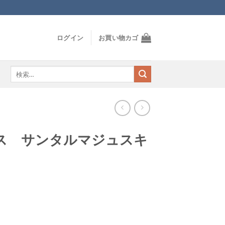
ログイン
お買い物カゴ
検
索
対
象:
ス サンタルマジュスキ