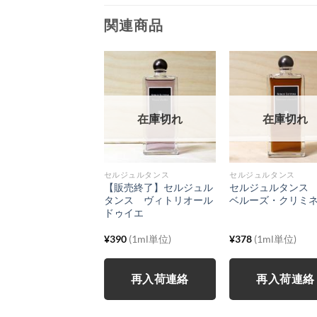
関連商品
在庫切れ
在庫切れ
在庫切れ
ジュルタンス
セルジュルタンス
セルジュルタンス
売終了】セルジュル
【販売終了】セルジュル
セルジュルタンス
ス ムスククブライ
タンス ヴィトリオール
ベルーズ・クリミ
ドゥイエ
7
(1ml単位)
¥
390
(1ml単位)
¥
378
(1ml単位)
再入荷連絡
再入荷連絡
再入荷連絡