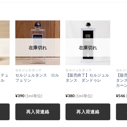
在庫切れ
在庫切れ
セルジュルタンス
セルジュルタンス
セルジ
 テュ
セルジュルタンス ロル
【販売終了】セルジュル
【販
ネル
フェリン
タンス ダンドゥレ
タン
カー
¥
390
(1ml単位)
¥
380
(1ml単位)
¥
546
再入荷連絡
再入荷連絡