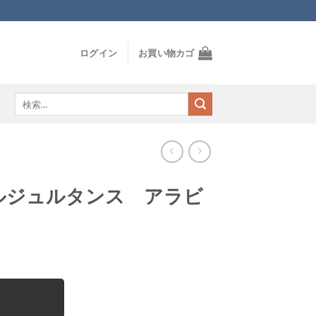
ログイン
お買い物カゴ
検
索
対
象:
ルジュルタンス アラビ