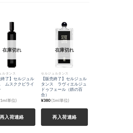
在庫切れ
在庫切れ
ュルタンス
セルジュルタンス
売終了】セルジュル
【販売終了】セルジュル
ス ムスククビライ
タンス ラヴィエルジュ
ン
ドゥフェール（鉄の百
合）
(1ml単位)
¥
380
(1ml単位)
再入荷連絡
再入荷連絡