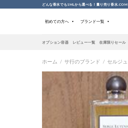
Skip
どんな香水でも1MLから選べる！量り売り香水.COM
to
content
初めての方へ
ブランド一覧
オプション容器
レビュー一覧
在庫限りセール
ホーム
/
サ行のブランド
/
セルジュ