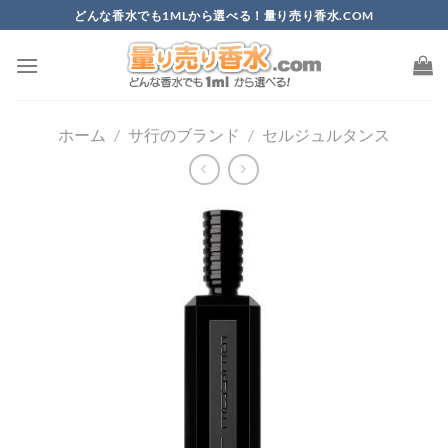
Skip
どんな香水でも1MLから選べる！量り売り香水.COM
to
content
ホーム
/
サ行のブランド
/
セルジュルタンス