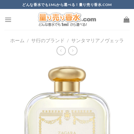
Skip
どんな香水でも1MLから選べる！量り売り香水.COM
to
content
ホーム
/
サ行のブランド
/
サンタマリアノヴェッラ