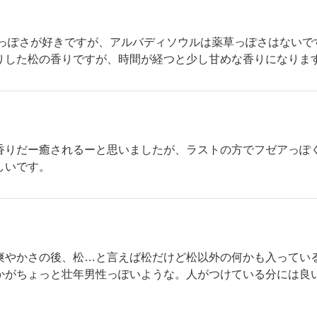
草っぽさが好きですが、アルバディソウルは薬草っぽさはないで
りした松の香りですが、時間が経つと少し甘めな香りになりま
香りだー癒されるーと思いましたが、ラストの方でフゼアっぽ
しいです。
爽やかさの後、松…と言えば松だけど松以外の何かも入ってい
かがちょっと壮年男性っぽいような。人がつけている分には良