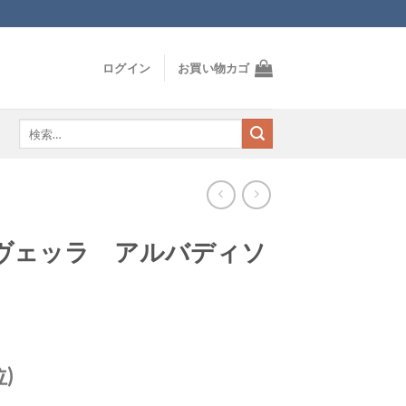
ログイン
お買い物カゴ
検
索
対
象:
ヴェッラ アルバディソ
位)