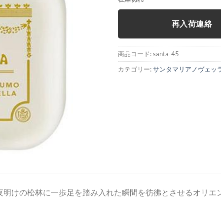
価
の
格
価
再入荷連絡
は
格
¥330
は
で
¥180
商品コード:
santa-45
し
で
カテゴリー:
サンタマリアノヴェッ
た。
す。
夜明けの松林に一歩足を踏み入れた瞬間を彷彿とさせるオリエ