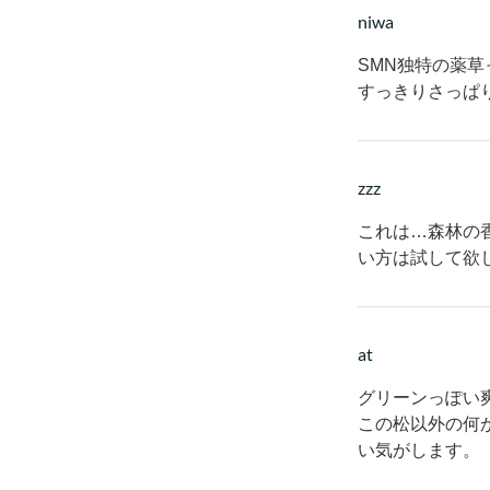
niwa
SMN独特の薬
すっきりさっぱ
zzz
これは…森林の
い方は試して欲
at
グリーンっぽい
この松以外の何
い気がします。