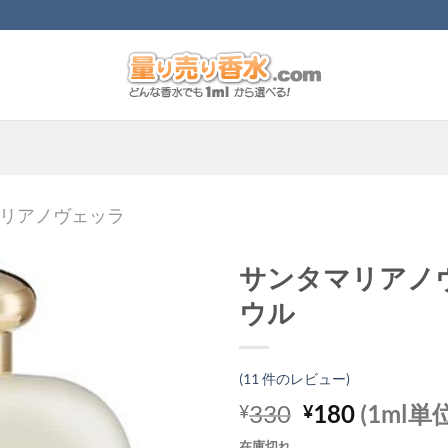
リアノヴェッラ
サンタマリアノ
ウル
(
11
件のレビュー)
元
現
330
180
(1ml単
¥
¥
の
在
在庫切れ