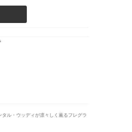
ラ
ンタル・ウッディが凛々しく薫るフレグラ