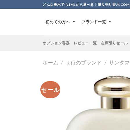
Skip
どんな香水でも1MLから選べる！量り売り香水.COM
to
content
初めての方へ
ブランド一覧
オプション容器
レビュー一覧
在庫限りセール
ホーム
/
サ行のブランド
/
サンタマ
セール