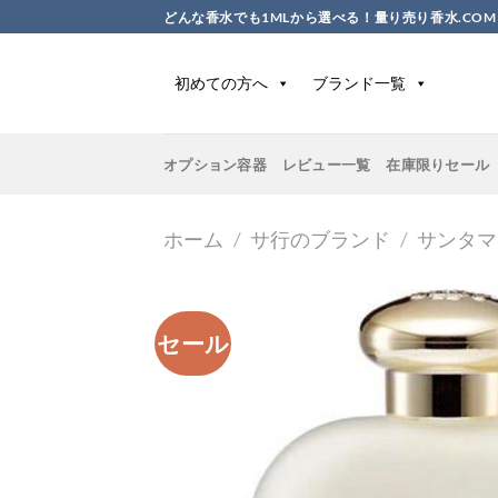
Skip
どんな香水でも1MLから選べる！量り売り香水.COM
to
content
初めての方へ
ブランド一覧
オプション容器
レビュー一覧
在庫限りセール
ホーム
/
サ行のブランド
/
サンタマ
セール