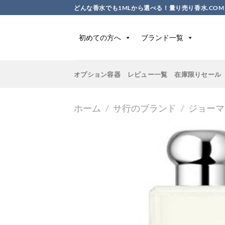
Skip
どんな香水でも1MLから選べる！量り売り香水.COM
to
content
初めての方へ
ブランド一覧
オプション容器
レビュー一覧
在庫限りセール
ホーム
/
サ行のブランド
/
ジョーマ