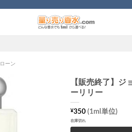
ローン
【販売終了】ジ
ーリリー
350
(1ml単位)
¥
在庫切れ