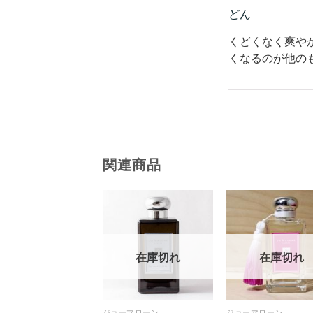
どん
くどくなく爽や
くなるのが他の
関連商品
ル
在庫切れ
在庫切れ
在庫切れ
ーマローン
ジョーマローン
ジョーマローン