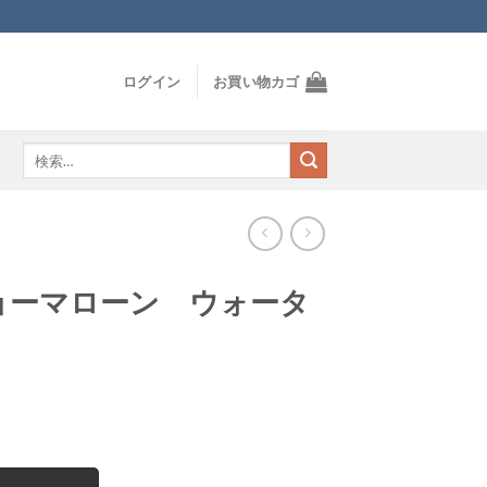
ログイン
お買い物カゴ
検
索
対
象:
ョーマローン ウォータ