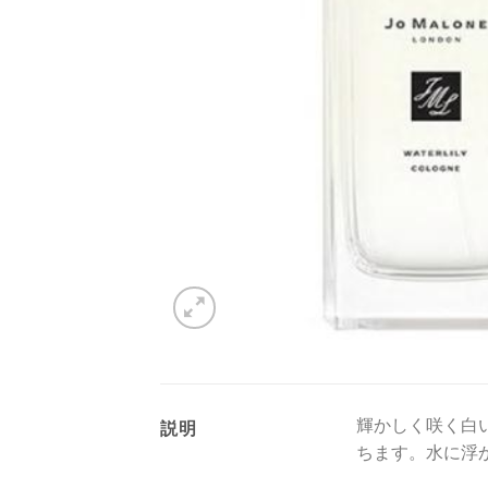
輝かしく咲く白
説明
ちます。水に浮