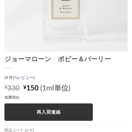
ジョーマローン ポピー＆バーリー
(
4
件のレビュー)
元
現
330
150
(1ml単位)
¥
¥
の
在
在庫切れ
価
の
格
価
再入荷連絡
は
格
¥330
は
で
¥150
商品コード:
jo-63