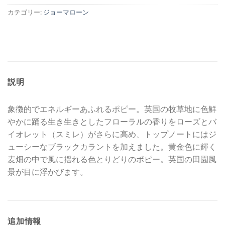
し
で
カテゴリー:
ジョーマローン
た。
す。
説明
象徴的でエネルギーあふれるポピー。英国の牧草地に色鮮
やかに踊る生き生きとしたフローラルの香りをローズとバ
イオレット（スミレ）がさらに高め、トップノートにはジ
ューシーなブラックカラントを加えました。黄金色に輝く
麦畑の中で風に揺れる色とりどりのポピー。英国の田園風
景が目に浮かびます。
追加情報