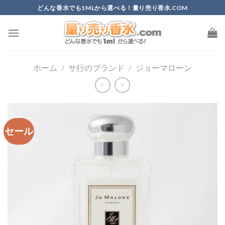
Skip
どんな香水でも1MLから選べる！量り売り香水.COM
to
content
ホーム
/
サ行のブランド
/
ジョーマローン
セール