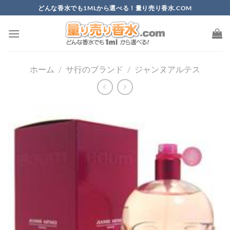
Skip
どんな香水でも1MLから選べる！量り売り香水.COM
to
content
ホーム
/
サ行のブランド
/
ジャンヌアルテス