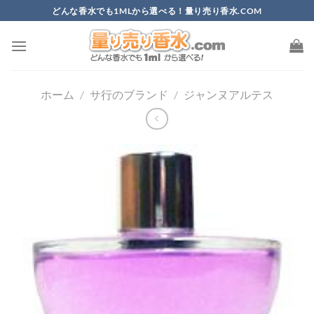
Skip
どんな香水でも1MLから選べる！量り売り香水.COM
to
content
ホーム
/
サ行のブランド
/
ジャンヌアルテス