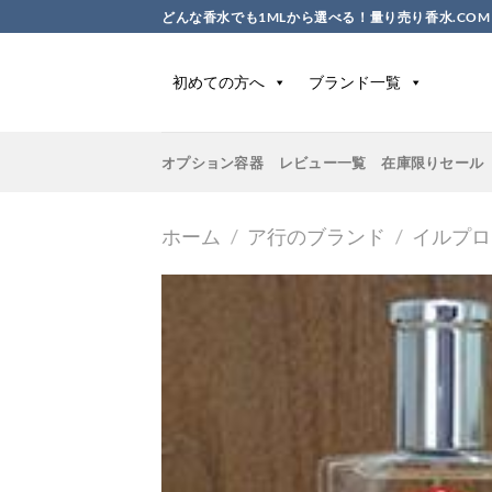
Skip
どんな香水でも1MLから選べる！量り売り香水.COM
to
content
初めての方へ
ブランド一覧
オプション容器
レビュー一覧
在庫限りセール
ホーム
/
ア行のブランド
/
イルプロ