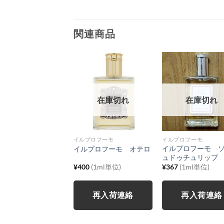
関連商品
在庫切れ
在庫切れ
在庫切れ
プロフーモ
イルプロフーモ
イルプロフーモ
プロフーモ フルー
イルプロフーモ 
イルプロフーモ オテロ
ドゥ・バンブー
ュドゥチュリップ
6
(1ml単位)
¥
400
(1ml単位)
¥
367
(1ml単位)
再入荷連絡
再入荷連絡
再入荷連絡