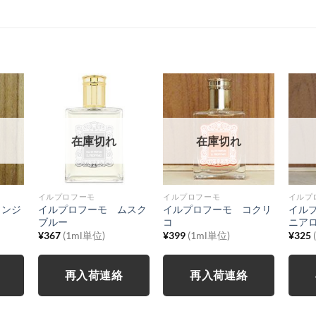
在庫切れ
在庫切れ
イルプロフーモ
イルプロフーモ
イルプ
ソンジ
イルプロフーモ ムスク
イルプロフーモ コクリ
イル
ブルー
コ
ニア
¥
367
(1ml単位)
¥
399
(1ml単位)
¥
325
再入荷連絡
再入荷連絡