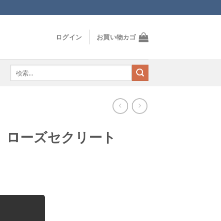
ログイン
お買い物カゴ
検
索
対
象:
 ローズセクリート