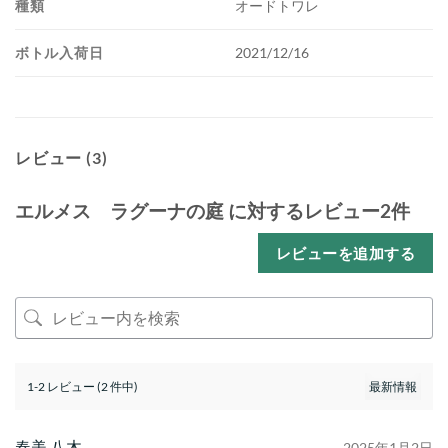
種類
オードトワレ
ボトル入荷日
2021/12/16
レビュー (3)
エルメス ラグーナの庭
に対するレビュー2件
レビューを追加する
1-2 レビュー (2 件中)
春美 八木
2025年1月2日