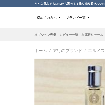
Skip
どんな香水でも1MLから選べる！量り売り香水.COM
to
content
初めての方へ
ブランド一覧
オプション容器
レビュー一覧
在庫限りセール
ホーム
/
ア行のブランド
/
エルメス