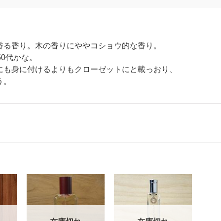
香る香り。木の香りにややコショウ的な香り。
50代かな。
にも身に付けるよりもクローゼットにと載っおり、
う。