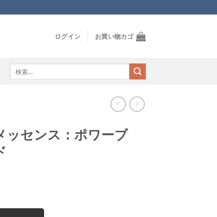
ログイン
お買い物カゴ
検
索
対
象:
メッセンス：ポワーブ
ド