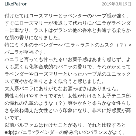
LikePatron
2019年3月19日
付けたてはローズマリーとラベンダーのハーブ感が強く、
すぐにローズマリーが後退して代わりにバニラがラベンダ
ーに重なり、ラストはゲランの他の香水と共通する柔らか
な肌の香りになりました。
特にミドルのラベンダー×バニラ～ラストのムスク（？）×
バニラが至福です。
バニラと言っても甘ったるいお菓子感はあまり感じず、よ
くも悪くも化学合成的なバニラの香りで、それがかえって
ラベンダーやローズマリーといったハーブ系のユニセック
スで爽やかな香りとよく似合うと感じました。
大人系バニラにありがちなお酒っぽさはありません。
男性も付けやすそうですが、女性が付けると女子テニス部
の憧れの先輩のような（？）爽やかさと柔らかな女性らし
さを兼ね備えた女性という印象になり、非常に好感度が高
いです。
以前パルファムは付けたことがあり、それと比較すると
edpはバニラ×ラベンダーの絡み合いのバランスがよく、