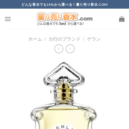
Skip
どんな香水でも1MLから選べる！量り売り香水.COM
to
content
ホーム
/
カ行のブランド
/
ゲラン