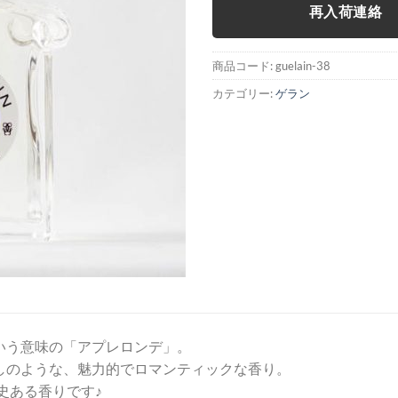
再入荷連絡
商品コード:
guelain-38
カテゴリー:
ゲラン
いう意味の「アプレロンデ」。
しのような、魅力的でロマンティックな香り。
歴史ある香りです♪