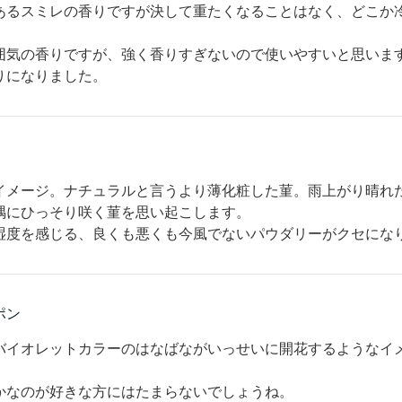
あるスミレの香りですが決して重たくなることはなく、どこか
囲気の香りですが、強く香りすぎないので使いやすいと思いま
りになりました。
イメージ。ナチュラルと言うより薄化粧した菫。雨上がり晴れ
隅にひっそり咲く菫を思い起こします。
湿度を感じる、良くも悪くも今風でないパウダリーがクセにな
ポン
バイオレットカラーのはなばながいっせいに開花するようなイ
かなのが好きな方にはたまらないでしょうね。