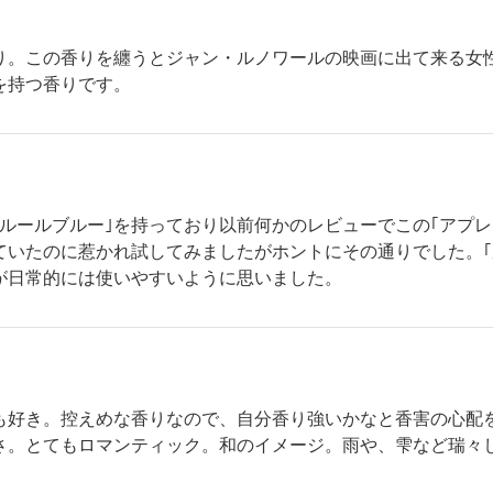
り。この香りを纏うとジャン・ルノワールの映画に出て来る女
を持つ香りです。
｢ルールブルー｣を持っており以前何かのレビューでこの｢アプ
ていたのに惹かれ試してみましたがホントにその通りでした。｢
が日常的には使いやすいように思いました。
も好き。控えめな香りなので、自分香り強いかなと香害の心配
さ。とてもロマンティック。和のイメージ。雨や、雫など瑞々