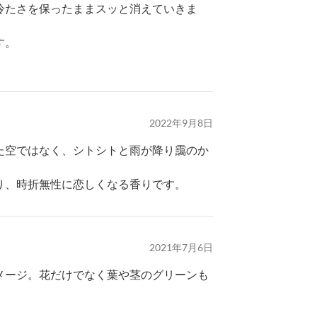
冷たさを保ったままスッと消えていきま
す。
2022年9月8日
た空ではなく、シトシトと雨が降り靄のか
り、時折無性に恋しくなる香りです。
2021年7月6日
メージ。花だけでなく葉や茎のグリーンも