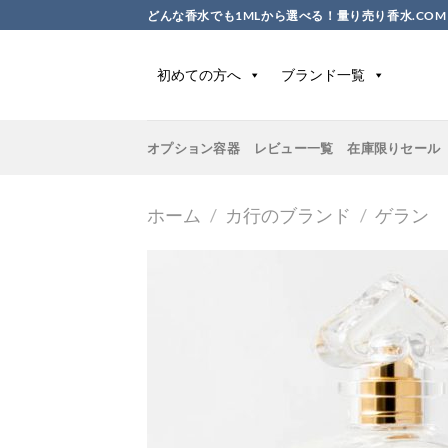
Skip
どんな香水でも1MLから選べる！量り売り香水.COM
to
content
初めての方へ
ブランド一覧
オプション容器
レビュー一覧
在庫限りセール
ホーム
/
カ行のブランド
/
ゲラン