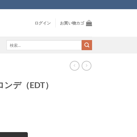
ログイン
お買い物カゴ
検
索
対
象:
ンデ（EDT）