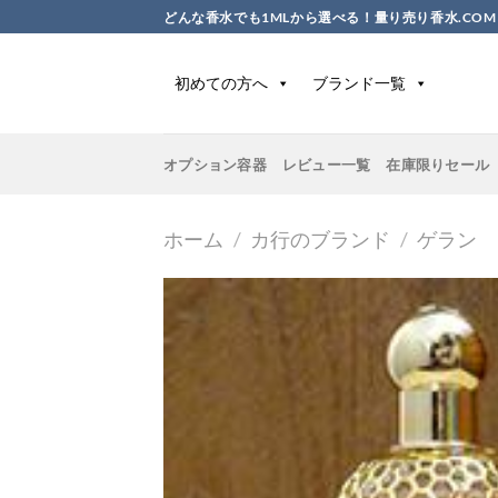
Skip
どんな香水でも1MLから選べる！量り売り香水.COM
to
content
初めての方へ
ブランド一覧
オプション容器
レビュー一覧
在庫限りセール
ホーム
/
カ行のブランド
/
ゲラン