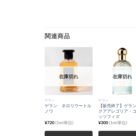
関連商品
ル
在庫切れ
在庫切れ
在庫切れ
ン
ゲラン
ゲラン
ン ラプティットロ
ゲラン ネロリウートル
【販売終了】ゲラ
ノワール・ブラック
ノワ
クアアレゴリア・
フェクト
ッツフィズ
元
現
5
¥
100
(1ml単位)
¥
720
(1ml単位)
¥
300
(1ml単位)
の
在
価
の
格
価