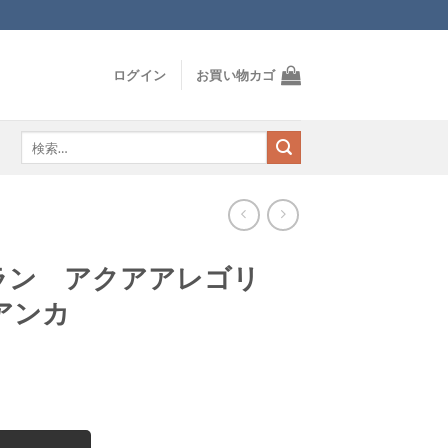
ログイン
お買い物カゴ
検
索
対
象:
ラン アクアアレゴリ
アンカ