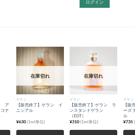
ログイン
在庫切れ
在庫切れ
ゲラン
ゲラン
ゲラン
ン ア
【販売終了】ゲラン イ
【販売終了】ゲラン ラ
【販
ココナ
ニシアル
ンスタンドゲラン
ーズ 
（EDT）
ル
¥
630
(1ml単位)
¥
310
(1ml単位)
¥
735