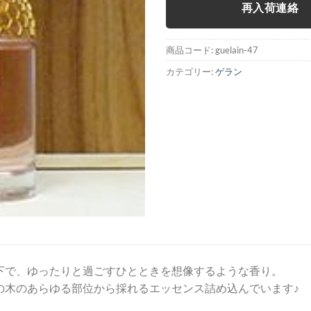
再入荷連絡
商品コード:
guelain-47
カテゴリー:
ゲラン
下で、ゆったりと過ごすひとときを想像するような香り。
の木のあらゆる部位から採れるエッセンス詰め込んでいます♪