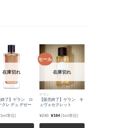
セール
在庫切れ
在庫切れ
ゲラン
売終了】ゲラン ロ
【販売終了】ゲラン キ
ナクレ デュ デゼー
ュヴェセクレット
元
現
(1ml単位)
¥
230
¥
184
(1ml単位)
の
在
価
の
格
価