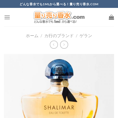
Skip
どんな香水でも1MLから選べる！量り売り香水.COM
to
content
ホーム
/
カ行のブランド
/
ゲラン