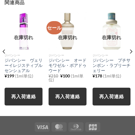
関連商品
セール
在庫切れ
在庫切れ
在庫切れ
ジバンシー
ジバンシー
ジバンシー
ジバンシー ヴェリ
ジバンシー オード
ジバンシー プチサ
ーイレジスティブル
モワゼル・ボアドゥ
ンボン・ラブリーチ
センシュアル
ウード
ェリー
元
現
¥
199
(1ml単位)
¥
210
¥
100
(1ml単
¥
178
(1ml単位)
の
在
位)
価
の
格
価
は
格
¥210
は
再入荷連絡
再入荷連絡
再入荷連絡
で
¥100
し
で
た。
す。