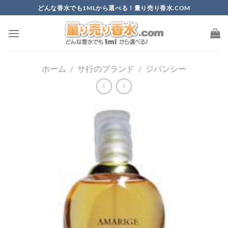
Skip
どんな香水でも1MLから選べる！量り売り香水.COM
to
content
ホーム
/
サ行のブランド
/
ジバンシー