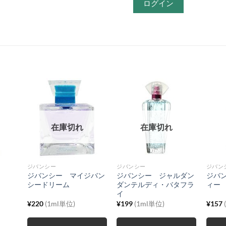
ログイン
在庫切れ
在庫切れ
ジバンシー
ジバンシー
ジバン
ジバンシー マイジバン
ジバンシー ジャルダン
ジバ
シードリーム
ダンテルディ・バタフラ
ィー
イ
¥
220
(1ml単位)
¥
199
(1ml単位)
¥
157