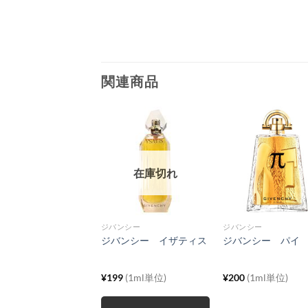
関連商品
在庫切れ
在庫切れ
ンシー
ジバンシー
ジバンシー
ンシー ダリアディ
ジバンシー イザティス
ジバンシー パイ
ンヌード
6
(1ml単位)
¥
199
(1ml単位)
¥
200
(1ml単位)