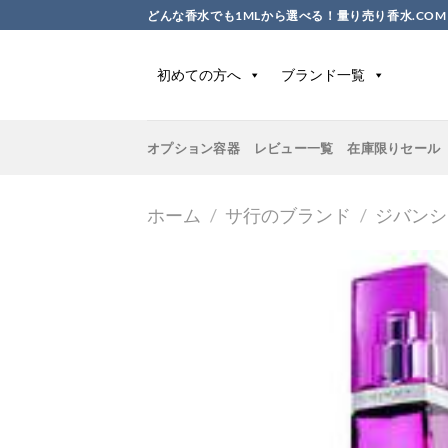
Skip
どんな香水でも1MLから選べる！量り売り香水.COM
to
content
初めての方へ
ブランド一覧
オプション容器
レビュー一覧
在庫限りセール
ホーム
/
サ行のブランド
/
ジバンシ