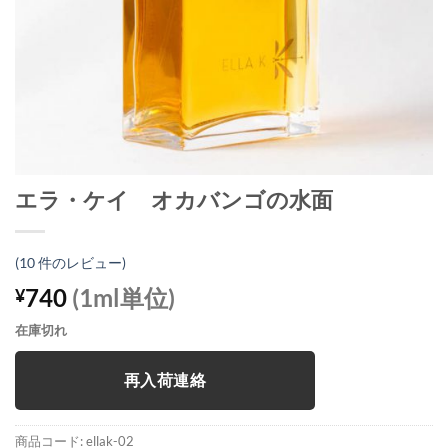
エラ・ケイ オカバンゴの水面
(
10
件のレビュー)
740
(1ml単位)
¥
在庫切れ
再入荷連絡
商品コード:
ellak-02