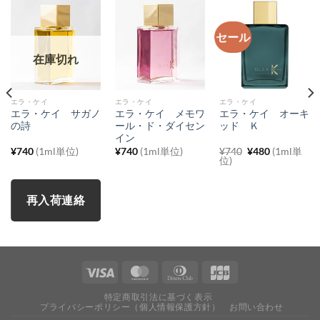
セール
在庫切れ
エラ・ケイ
エラ・ケイ
エラ・ケイ
エラ・ケイ サガノ
エラ・ケイ メモワ
エラ・ケイ オーキ
の詩
ール・ド・ダイセン
ッド Ｋ
イン
元
現
¥
740
(1ml単位)
¥
740
(1ml単位)
¥
740
¥
480
(1ml単
の
在
位)
価
の
格
価
は
格
¥740
は
再入荷連絡
で
¥480
し
で
た。
す。
特定商取引法に基づく表示
プライバシーポリシー（個人情報保護方針）
お問い合わせ