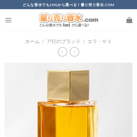
Skip
どんな香水でも1MLから選べる！量り売り香水.COM
to
content
ホーム
/
ア行のブランド
/
エラ・ケイ