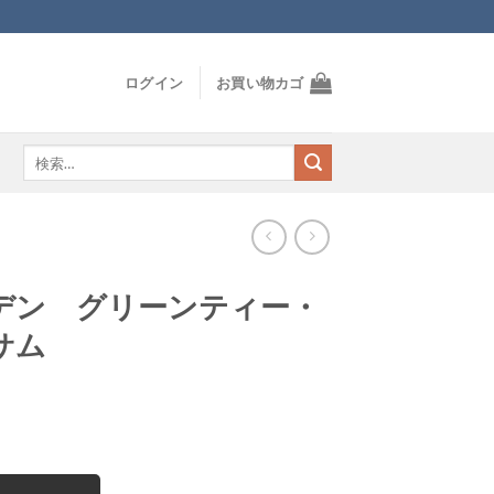
ログイン
お買い物カゴ
検
索
対
象:
デン グリーンティー・
サム