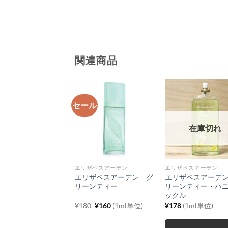
関連商品
セール
在庫切れ
在庫切れ
ザベスアーデン
エリザベスアーデン
エリザベスアーデン
ザベスアーデン ト
エリザベスアーデン グ
エリザベスアーデ
ーラブ
リーンティー
リーンティー・ハ
ックル
元
現
8
(1ml単位)
¥
180
¥
160
(1ml単位)
¥
178
(1ml単位)
の
在
価
の
格
価