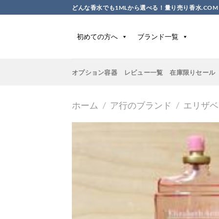
Skip
どんな香水でも1MLから選べる！量り売り香水.COM
to
content
初めての方へ
ブランド一覧
オプション容器
レビュー一覧
在庫限りセール
ホーム
/
ア行のブランド
/
エリザベ