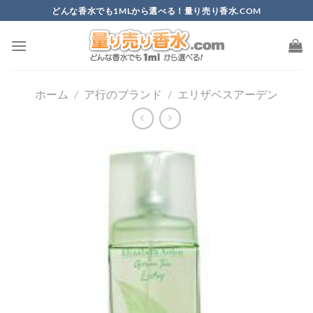
Skip
どんな香水でも1MLから選べる！量り売り香水.COM
to
content
ホーム
/
ア行のブランド
/
エリザベスアーデン