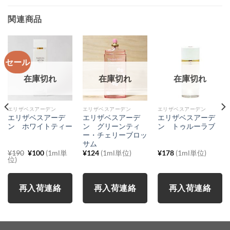
関連商品
セール
在庫切れ
在庫切れ
在庫切れ
エリザベスアーデン
エリザベスアーデン
エリザベスアーデン
エリザベスアーデ
エリザベスアーデ
エリザベスアーデ
ン ホワイトティー
ン グリーンティ
ン トゥルーラブ
ー・チェリーブロッ
サム
元
現
¥
190
¥
100
(1ml単
¥
124
(1ml単位)
¥
178
(1ml単位)
の
在
位)
価
の
格
価
は
格
¥190
は
再入荷連絡
再入荷連絡
再入荷連絡
で
¥100
し
で
た。
す。