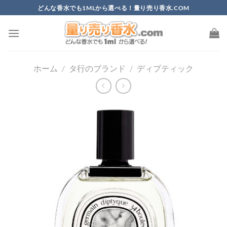
Skip
どんな香水でも1MLから選べる！量り売り香水.COM
to
content
ホーム
/
タ行のブランド
/
ディプティック