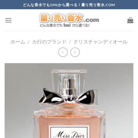
Skip
どんな香水でも1MLから選べる！量り売り香水.COM
to
content
ホーム
/
カ行のブランド
/
クリスチャンディオール