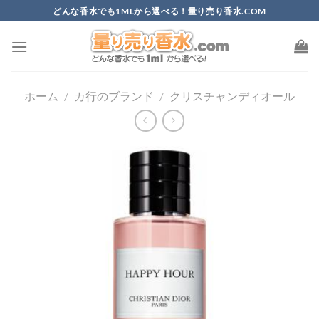
Skip
どんな香水でも1MLから選べる！量り売り香水.COM
to
content
ホーム
/
カ行のブランド
/
クリスチャンディオール