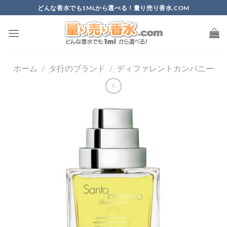
Skip
どんな香水でも1MLから選べる！量り売り香水.COM
to
content
ホーム
/
タ行のブランド
/
ディファレントカンパニー