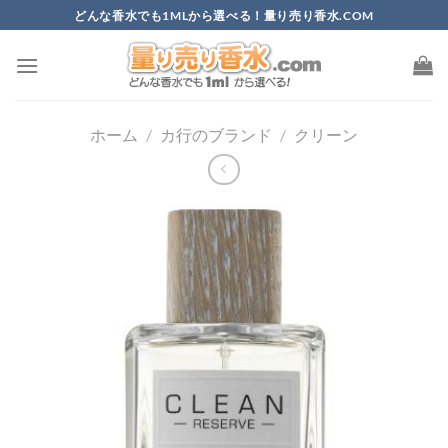
Skip
どんな香水でも1MLから選べる！量り売り香水.COM
to
content
ホーム
/
カ行のブランド
/
クリーン