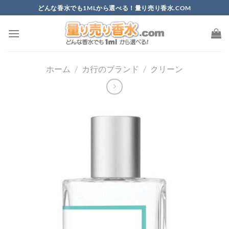
Skip
どんな香水でも1MLから選べる！量り売り香水.COM
to
content
ホーム
/
カ行のブランド
/
クリーン