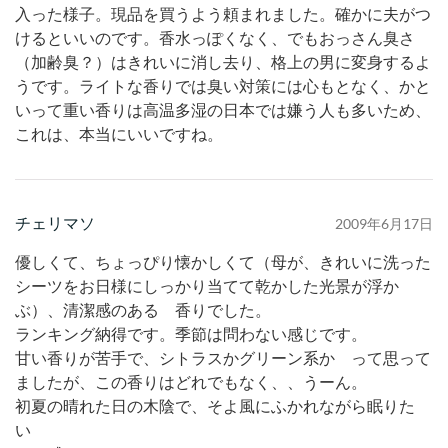
入った様子。現品を買うよう頼まれました。確かに夫がつ
けるといいのです。香水っぽくなく、でもおっさん臭さ
（加齢臭？）はきれいに消し去り、格上の男に変身するよ
うです。ライトな香りでは臭い対策には心もとなく、かと
いって重い香りは高温多湿の日本では嫌う人も多いため、
これは、本当にいいですね。
チェリマソ
2009年6月17日
優しくて、ちょっぴり懐かしくて（母が、きれいに洗った
シーツをお日様にしっかり当てて乾かした光景が浮か
ぶ）、清潔感のある 香りでした。
ランキング納得です。季節は問わない感じです。
甘い香りが苦手で、シトラスかグリーン系か って思って
ましたが、この香りはどれでもなく、、うーん。
初夏の晴れた日の木陰で、そよ風にふかれながら眠りた
い