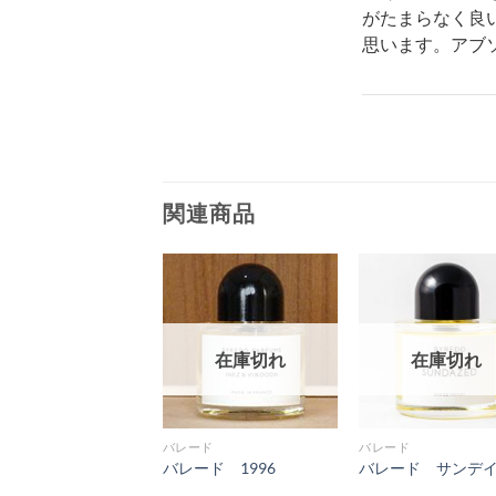
がたまらなく良
思います。アブソ
関連商品
在庫切れ
在庫切れ
在庫切れ
ード
バレード
バレード
ード ベルベットヘ
バレード 1996
バレード サンデ