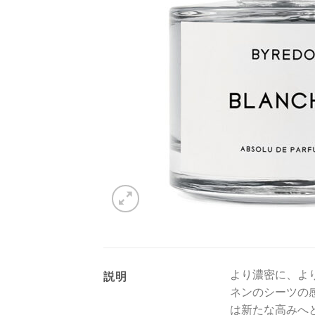
より濃密に、よ
説明
ネンのシーツの
は新たな高みへ