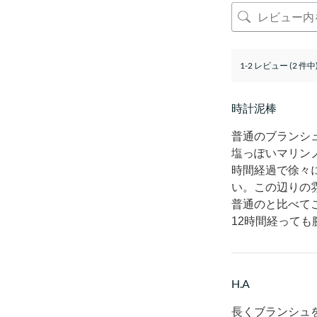
1-2 レビュー (2 件中
時計泥棒
普通のブランシ
塩っぽいマリン
時間経過で徐々
い。この辺りの
普通のと比べて
12時間経って
H.A
長くブランシュ