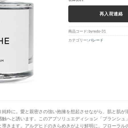
再入荷連絡
商品コード:
byredo-31
カテゴリー:
バレード
り純粋に。愛と親密さの強い抱擁を想起させながら、肌と肌が
感触へと誘います。このアブソリュエディション「ブランシュ
と導きます。アルデヒドのきらめきがより鮮明に、フローラル