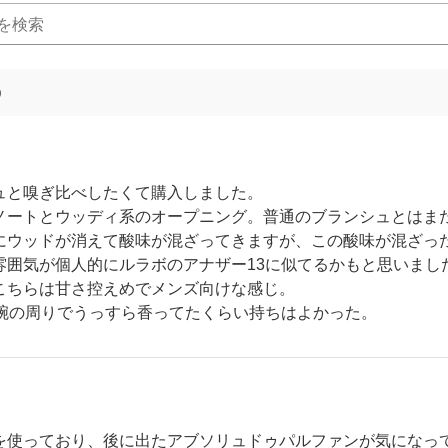
)
ュと嗅ぎ比べしたくて購入しました。
ノートとウッディ系のオープニング。普通のブランシュとはま
にウッドが消えて酸味が混ざってきますが、この酸味が混ざっ
雰囲気が個人的にルラボのアナザー13に似てるかもと思いまし
こちらは甘さ控えめでメンズ向けな感じ。
も腕の周りでうっすら香ってたくらい持ちはよかった。
を使っており、後に出たアブソリュドゥパルファンが気になっ