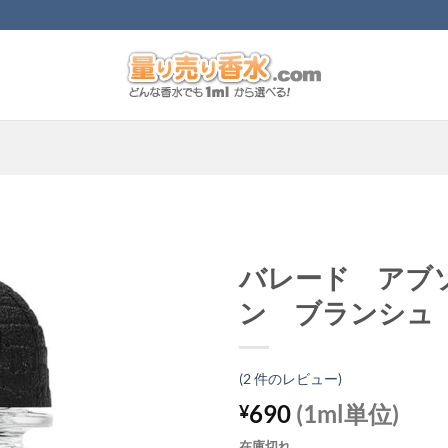
バレード アブ
ン ブランシュ
(
2
件のレビュー)
690
(1ml単位)
¥
在庫切れ