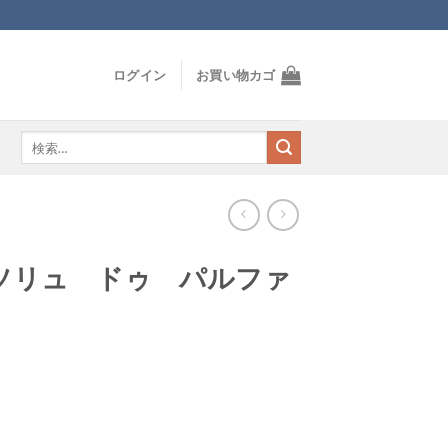
ログイン
お買い物カゴ
検
索
対
象:
ソリュ ドゥ パルファ