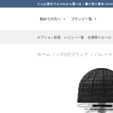
Skip
どんな香水でも1MLから選べる！量り売り香水.COM
to
content
初めての方へ
ブランド一覧
オプション容器
レビュー一覧
在庫限りセール
ホーム
/
ハ行のブランド
/
バレード