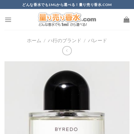
Skip
どんな香水でも1MLから選べる！量り売り香水.COM
to
content
ホーム
/
ハ行のブランド
/
バレード