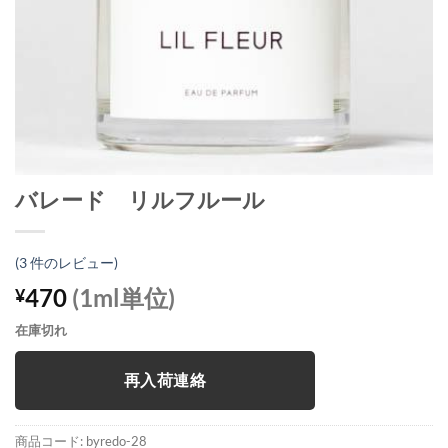
バレード リルフルール
(
3
件のレビュー)
470
(1ml単位)
¥
在庫切れ
再入荷連絡
商品コード:
byredo-28