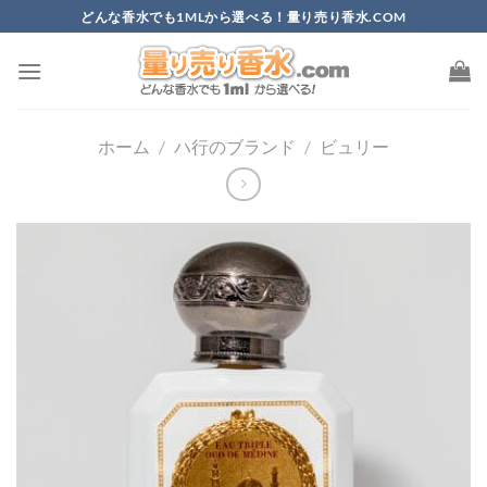
Skip
どんな香水でも1MLから選べる！量り売り香水.COM
to
content
ホーム
/
ハ行のブランド
/
ビュリー