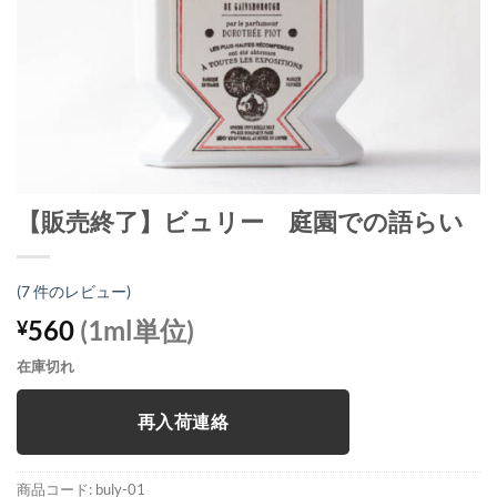
【販売終了】ビュリー 庭園での語らい
(
7
件のレビュー)
560
(1ml単位)
¥
在庫切れ
再入荷連絡
商品コード:
buly-01