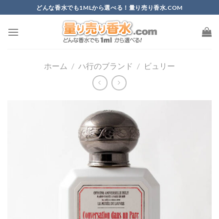
Skip
どんな香水でも1MLから選べる！量り売り香水.COM
to
content
ホーム
/
ハ行のブランド
/
ビュリー