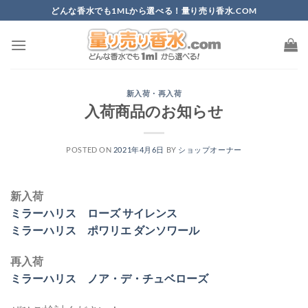
Skip
どんな香水でも1MLから選べる！量り売り香水.COM
to
content
新入荷・再入荷
入荷商品のお知らせ
POSTED ON
2021年4月6日
BY
ショップオーナー
新入荷
ミラーハリス ローズ サイレンス
ミラーハリス ポワリエ ダンソワール
再入荷
ミラーハリス ノア・デ・チュベローズ