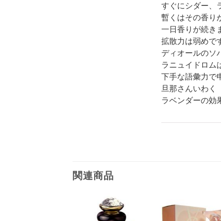
すぐにシダー、
暫くはその香り
一日香りが続き
拡散力は弱めで
ディオールのソ
ラニュイドロム
下手な語彙力で
旦那さんいわく
ラベンダーの効
関連商品
ル