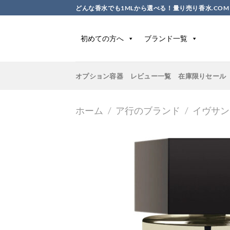
Skip
どんな香水でも1MLから選べる！量り売り香水.COM
to
content
初めての方へ
ブランド一覧
オプション容器
レビュー一覧
在庫限りセール
ホーム
/
ア行のブランド
/
イヴサン