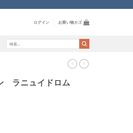
ログイン
お買い物カゴ
検
索
対
象:
ン ラニュイドロム
ム個