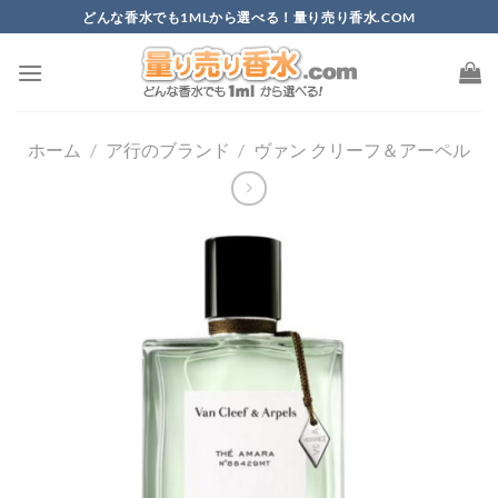
Skip
どんな香水でも1MLから選べる！量り売り香水.COM
to
content
ホーム
/
ア行のブランド
/
ヴァン クリーフ＆アーペル