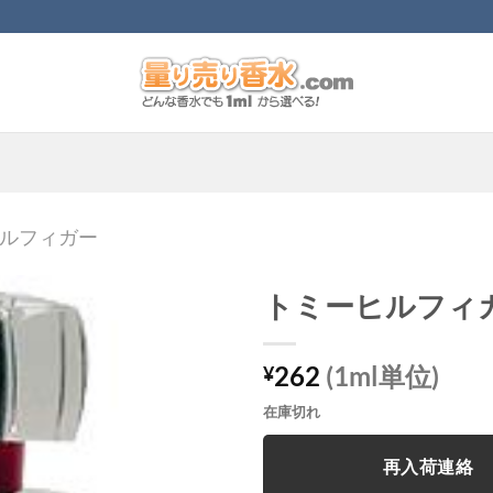
ルフィガー
トミーヒルフィ
262
(1ml単位)
¥
在庫切れ
再入荷連絡