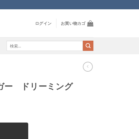
ログイン
お買い物カゴ
検
索
対
象:
ガー ドリーミング