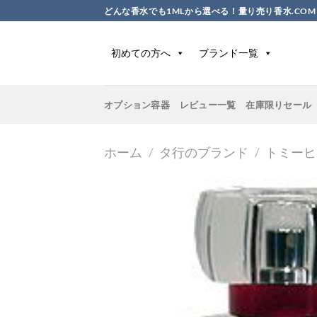
Skip
どんな香水でも1MLから選べる！量り売り香水.COM
to
content
初めての方へ
ブランド一覧
オプション容器
レビュー一覧
在庫限りセール
ホーム
/
タ行のブランド
/
トミーヒ