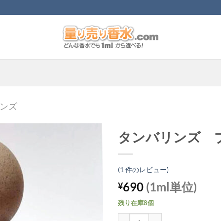
ンズ
タンバリンズ 
(
1
件のレビュー)
690
(1ml単位)
¥
残り在庫8個
タンバリンズ ブルーヒノキ個