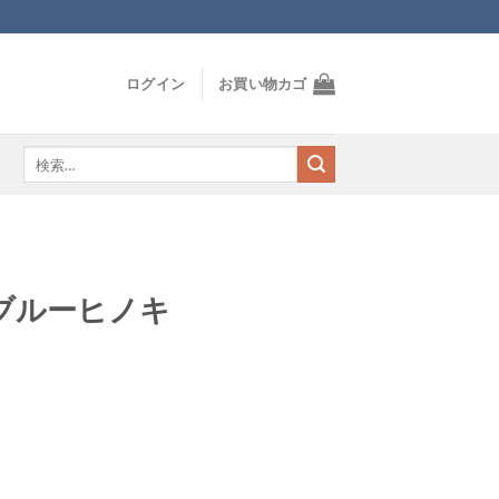
ログイン
お買い物カゴ
検
索
対
象:
ブルーヒノキ