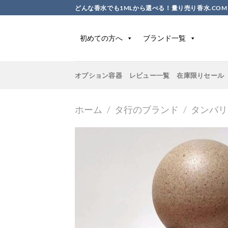
Skip
どんな香水でも1MLから選べる！量り売り香水.COM
to
content
初めての方へ
ブランド一覧
オプション容器
レビュー一覧
在庫限りセール
ホーム
/
タ行のブランド
/
タンバリ