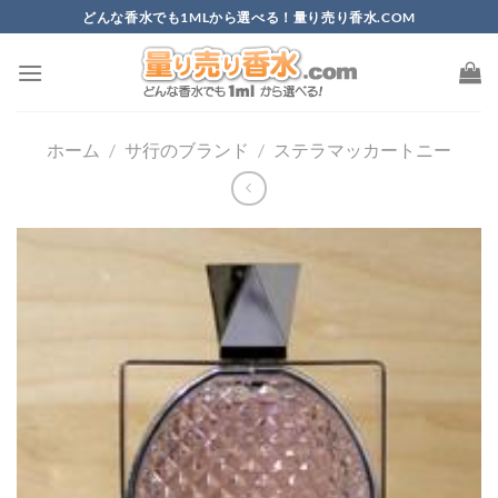
Skip
どんな香水でも1MLから選べる！量り売り香水.COM
to
content
ホーム
/
サ行のブランド
/
ステラマッカートニー