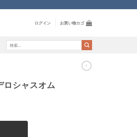
ログイン
お買い物カゴ
検
索
対
象:
デロシャスオム