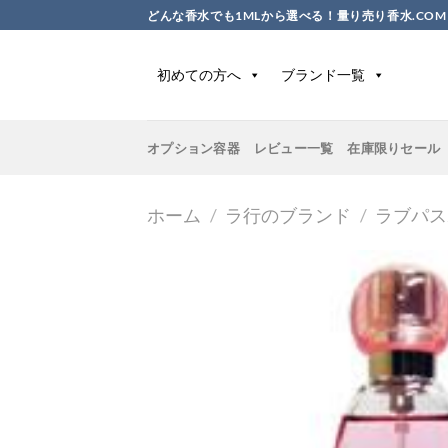
Skip
どんな香水でも1MLから選べる！量り売り香水.COM
to
content
初めての方へ
ブランド一覧
オプション容器
レビュー一覧
在庫限りセール
ホーム
/
ラ行のブランド
/
ラブパス