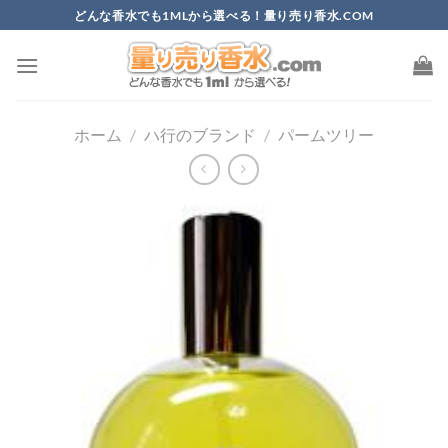
Skip
どんな香水でも1MLから選べる！量り売り香水.COM
to
content
ホーム
/
ハ行のブランド
/
パームツリー